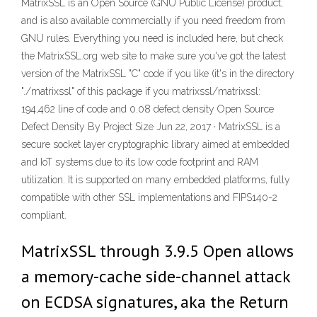
MatrixSSL is an Open Source (GNU Public License) product,
and is also available commercially if you need freedom from
GNU rules. Everything you need is included here, but check
the MatrixSSL.org web site to make sure you've got the latest
version of the MatrixSSL "C" code if you like (it's in the directory
"./matrixssl" of this package if you matrixssl/matrixssl:
194,462 line of code and 0.08 defect density Open Source
Defect Density By Project Size Jun 22, 2017 · MatrixSSL is a
secure socket layer cryptographic library aimed at embedded
and IoT systems due to its low code footprint and RAM
utilization. It is supported on many embedded platforms, fully
compatible with other SSL implementations and FIPS140-2
compliant.
MatrixSSL through 3.9.5 Open allows
a memory-cache side-channel attack
on ECDSA signatures, aka the Return