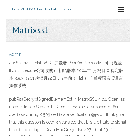
Best VPN 2021
Live football on tv bbc
Matrixssl
Admin
2018-2-14 · MatrixSSL 开发者 PeerSec Networks, [1] （现被
INSIDE Secure公司收购） 初始版本 2004年1月25日 () 稳定版
本 3.9.3（2017年6月22日， 2年前 ） [2] ）[±] 编程语言 C语言
操作系统
pubRsaDecryptSignedElementExt in MatrixSSL 4.0.1 Open, as
used in Inside Secure TLS Toolkit, has a stack-based buffer
overflow during X.509 certificate verification @jww I think given
that this question is over 3 years old that it is a bit late to signal
the off-topic flag. – Dean MacGregor Nov 27 '16 at 23:11