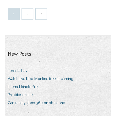
1
2
New Posts
Torents bay
Watch live bbc tv online free streaming
Internet kindle fire
Proxifier online
Can u play xbox 360 on xbox one